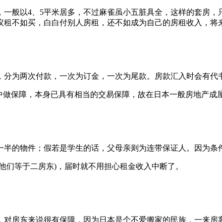
，一般以4、5平米居多，不过麻雀虽小五脏具全，这样的套房，
议租不如买，白白付别人房租，还不如成为自己的房租收入，将
，分为两次付款，一次为订金，一次为尾款。房款汇入时会有代
中做保障，本身已具有相当的交易保障，故在日本一般房地产成屋
一半的物件；假若是学生的话，父母亲则为连带保证人。因为条
他们等于二房东)，届时就不用担心租金收入中断了。
，对房东来说很有保障，因为日本是个不爱搬家的民族，一来房