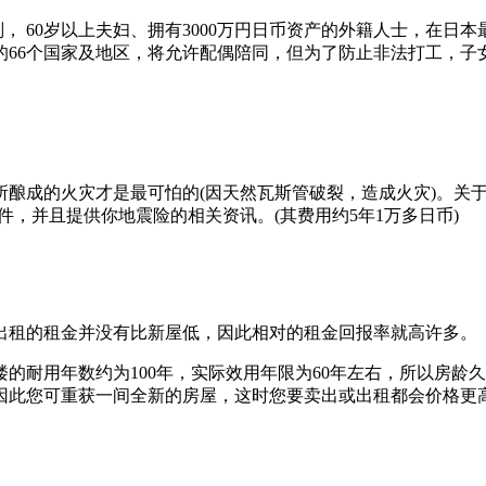
划， 60岁以上夫妇、拥有3000万円日币资产的外籍人士，在日
的66个国家及地区，将允许配偶陪同，但为了防止非法打工，子
酿成的火灾才是最可怕的(因天然瓦斯管破裂，造成火灾)。关于
件，并且提供你地震险的相关资讯。(其费用约5年1万多日币)
出租的租金并没有比新屋低，因此相对的租金回报率就高许多。
的耐用年数约为100年，实际效用年限为60年左右，所以房龄
因此您可重获一间全新的房屋，这时您要卖出或出租都会价格更