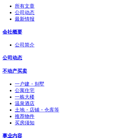
所有文章
公司动态
最新情报
会社概要
公司简介
公司动态
不动产买卖
一户建・别墅
公寓住宅
一栋大楼
温泉酒店
土地・店铺・仓库等
推荐物件
买房须知
事业内容