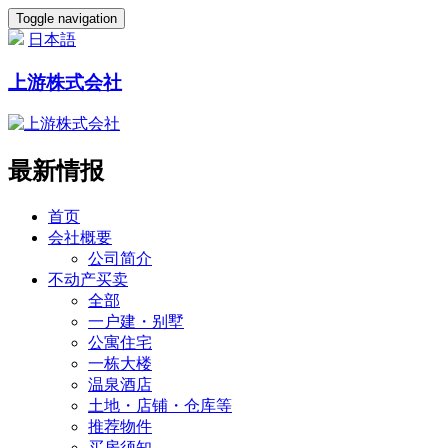
Toggle navigation
日本語
上游株式会社
最新情报
首页
会社概要
公司简介
不动产买卖
全部
一户建・别墅
公寓住宅
一栋大楼
温泉酒店
土地・店铺・仓库等
推荐物件
买房须知