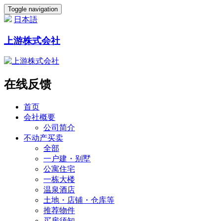
Toggle navigation
日本語
上游株式会社
在线反馈
首页
会社概要
公司简介
不动产买卖
全部
一户建・别墅
公寓住宅
一栋大楼
温泉酒店
土地・店铺・仓库等
推荐物件
买房须知