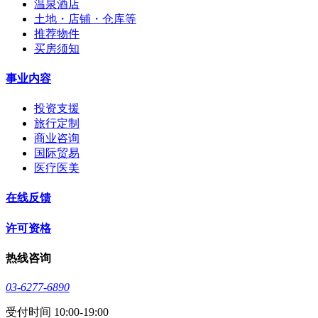
温泉酒店
土地・店铺・仓库等
推荐物件
买房须知
事业内容
投资支援
旅行定制
商业咨询
国际贸易
医疗医美
在线反馈
许可资格
热线咨询
03-6277-6890
受付时间 10:00-19:00